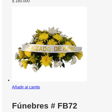
$
180.000
Añadir al carrito
Fúnebres # FB72