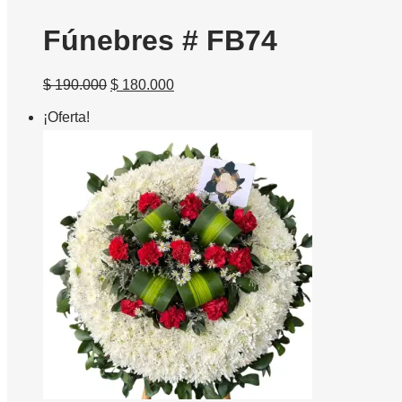
Fúnebres # FB74
El
El
$
190.000
$
180.000
precio
precio
¡Oferta!
original
actual
era:
es:
$ 190.000.
$ 180.000.