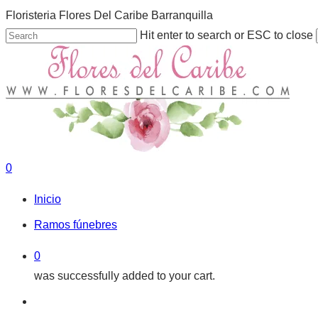
Skip
Floristeria Flores Del Caribe Barranquilla
to
Hit enter to search or ESC to close
main
Close
content
Search
0
Menu
Inicio
Ramos fúnebres
0
was successfully added to your cart.
Menu