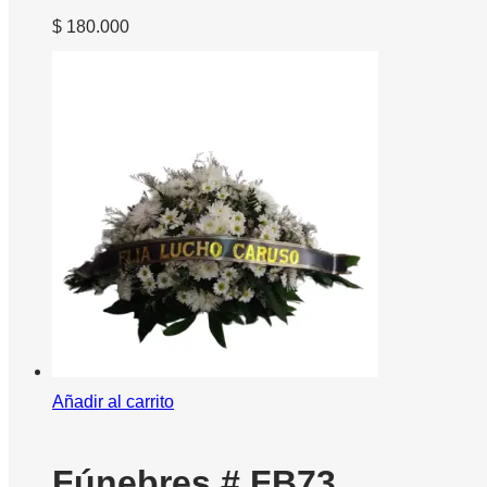
$
180.000
Añadir al carrito
Fúnebres # FB73